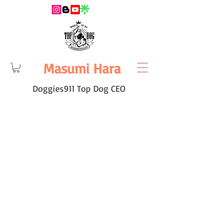
Masumi Hara
Doggies911 Top Dog CEO