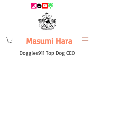
Masumi Hara
Doggies911 Top Dog CEO