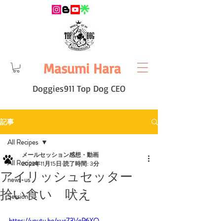
Masumi Hara
Doggies911 Top Dog CEO
記事
All Recipes
メールセッション感想・動画
All Recipes
2022年11月15日
読了時間: 3分
アイリッシュセッター
news-us
拾い食い 吠え
Session
https://youtu.be/xuc73VqP6XQ