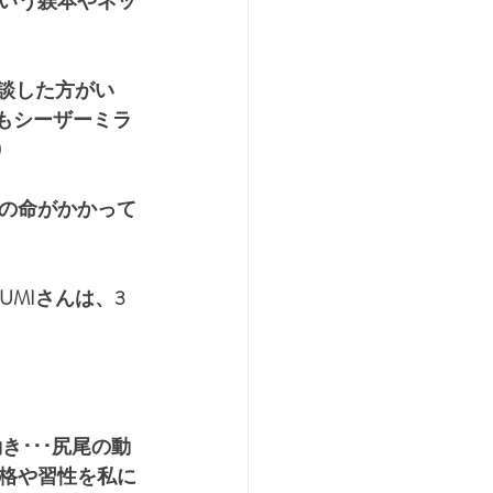
いう躾本やネッ
相談した方がい
在もシーザーミラ
)
の命がかかって
MIさんは、3
き･･･尻尾の動
格や習性を私に