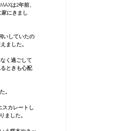
MAXは2年前、
月に家にきまし
飼いしていたの
迎えました。
もなく過ごして
れるときも心配
した。
エスカレートし
りました。