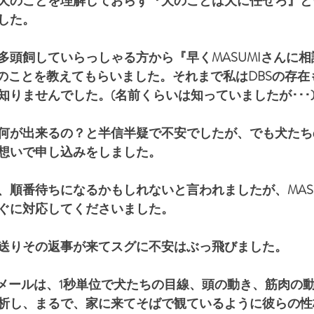
犬のことを理解しておらず『犬のことは犬に任せろ』と
した。
多頭飼していらっしゃる方から『早くMASUMIさんに
さんのことを教えてもらいました。それまで私はDBSの存
知りませんでした。(名前くらいは知っていましたが･･･
何が出来るの？と半信半疑で不安でしたが、でも犬たち
想いで申し込みをしました。
、順番待ちになるかもしれないと言われましたが、MASU
ぐに対応してくださいました。
送りその返事が来てスグに不安はぶっ飛びました。
のメールは、1秒単位で犬たちの目線、頭の動き、筋肉の動
析し、まるで、家に来てそばで観ているように彼らの性