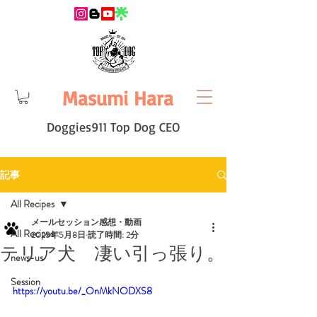
Masumi Hara
Doggies911 Top Dog CEO
記事
All Recipes
メールセッション感想・動画
All Recipes
2025年5月8日
読了時間: 2分
テリア犬 凄い引っ張り。
news-us
Session
https://youtu.be/_OnMkNODXS8