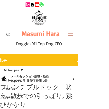
Masumi Hara
Doggies911 Top Dog CEO
記事
All Recipes
メールセッション感想・動画
All Recipes
2022年12月1日
読了時間: 2分
フレンチブルドック 吠
news-us
え, 散歩での引っぱり, 跳
Session
びかかり