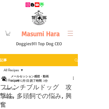
Masumi Hara
Doggies911 Top Dog CEO
記事
All Recipes
メールセッション感想・動画
All Recipes
2022年12月1日
読了時間: 3分
フレンチブルドッグ 攻
news-us
撃性, 多頭飼での悩み, 興
Session
奮