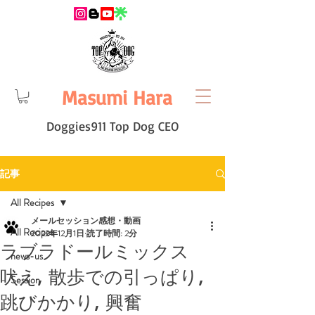
Masumi Hara
Doggies911 Top Dog CEO
記事
All Recipes
メールセッション感想・動画
All Recipes
2022年12月1日
読了時間: 2分
ラブラドールミックス
news-us
吠え, 散歩での引っぱり,
Session
跳びかかり, 興奮