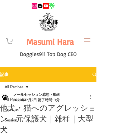
Masumi Hara
Doggies911 Top Dog CEO
記事
All Recipes
メールセッション感想・動画
All Recipes
2022年12月2日
読了時間: 3分
他犬・猫へのアグレッショ
news-us
ン｜元保護犬｜雑種｜大型
Session
犬