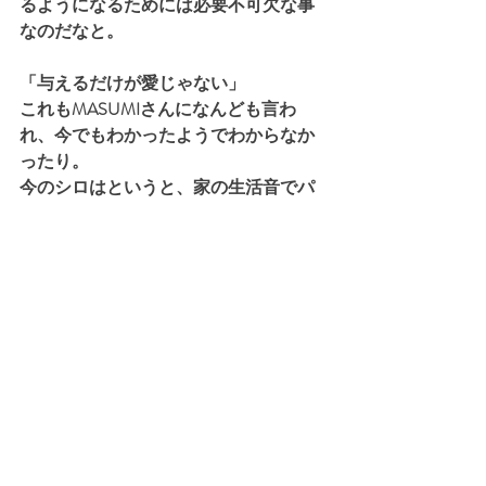
るようになるためには必要不可欠な事
なのだなと。
「与えるだけが愛じゃない」
これもMASUMIさんになんども言わ
れ、今でもわかったようでわからなか
ったり。
今のシロはというと、家の生活音でパ
ニックになったりしないですし、
飛びついて噛んだりもしないです。
近くに来られて私が「怖い」と感じる
こともないです。
最近は一緒に遊んだりもしています
（以前は犬と遊ぶことさえもできなか
ったです）。
シロが私の周りをウロウロしたり、私
の足元で寝たりと、