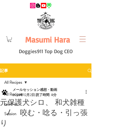
Masumi Hara
Doggies911 Top Dog CEO
記事
All Recipes
メールセッション感想・動画
All Recipes
2022年12月2日
読了時間: 8分
元保護犬シロ、 和犬雑種
news-us
/ 咬む・唸る・引っ張
Session
り