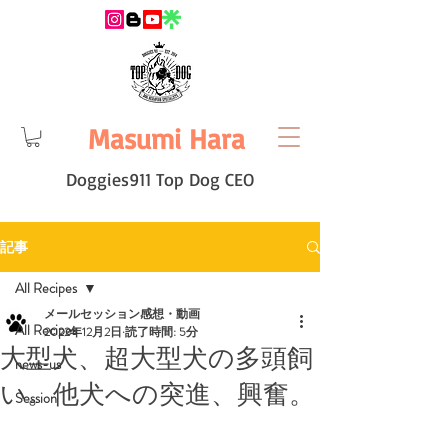
Masumi Hara
Doggies911 Top Dog CEO
記事
All Recipes
メールセッション感想・動画
All Recipes
2022年12月2日
読了時間: 5分
大型犬、超大型犬の多頭飼
news-us
い。他犬への突進、興奮。
Session