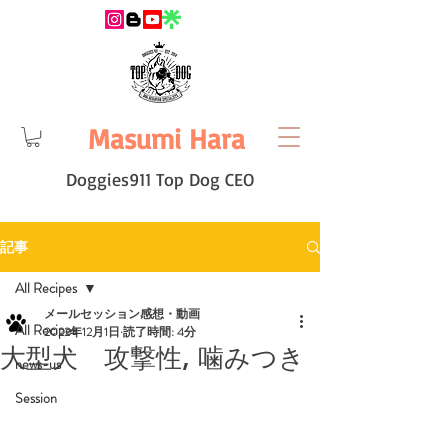
Masumi Hara
Doggies911 Top Dog CEO
記事
All Recipes
メールセッション感想・動画
All Recipes
2022年12月1日
読了時間: 4分
大型犬 攻撃性, 噛みつき
news-us
Session