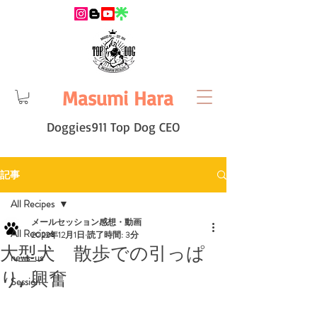
Masumi Hara
Doggies911 Top Dog CEO
記事
All Recipes
メールセッション感想・動画
All Recipes
2022年12月1日
読了時間: 3分
大型犬 散歩での引っぱ
news-us
り, 興奮
Session