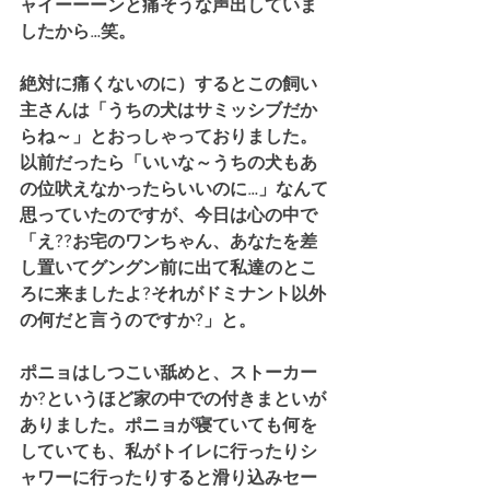
ャイーーーンと痛そうな声出していま
したから…笑。
絶対に痛くないのに）するとこの飼い
主さんは「うちの犬はサミッシブだか
らね～」とおっしゃっておりました。
以前だったら「いいな～うちの犬もあ
の位吠えなかったらいいのに…」なんて
思っていたのですが、今日は心の中で
「え??お宅のワンちゃん、あなたを差
し置いてグングン前に出て私達のとこ
ろに来ましたよ?それがドミナント以外
の何だと言うのですか?」と。　
ポニョはしつこい舐めと、ストーカー
か?というほど家の中での付きまといが
ありました。ポニョが寝ていても何を
していても、私がトイレに行ったりシ
ャワーに行ったりすると滑り込みセー