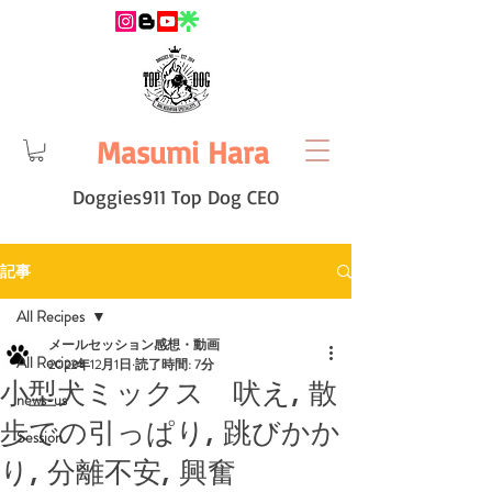
Masumi Hara
Doggies911 Top Dog CEO
記事
All Recipes
メールセッション感想・動画
All Recipes
2022年12月1日
読了時間: 7分
小型犬ミックス 吠え, 散
news-us
歩での引っぱり, 跳びかか
Session
り, 分離不安, 興奮