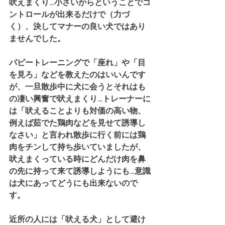
吠えまくり…小さいからということでコ
ントロールが出来るだけで（力づ
く）、決してマナーの良い犬ではあり
ませんでした。
パピートレーニングで「座れ」や「目
を見ろ」などを教えたのはいいんです
が、一旦散歩中に犬に会うとそれはも
の凄い興奮で吠えまくり…トレーナーに
は「吠えることよりも対価の高い物、
例えば茹でた鶏肉などを見せて誘導し
なさい」と言われ散歩に行く前には鶏
肉をチンして持ち歩いていましたが、
吠えまくっている時にどんだけ肉を鼻
の先に持って来て誘導しようにも…意識
は犬にあってどうにも出来ないので
す。
近所の人には「吠える犬」として避け