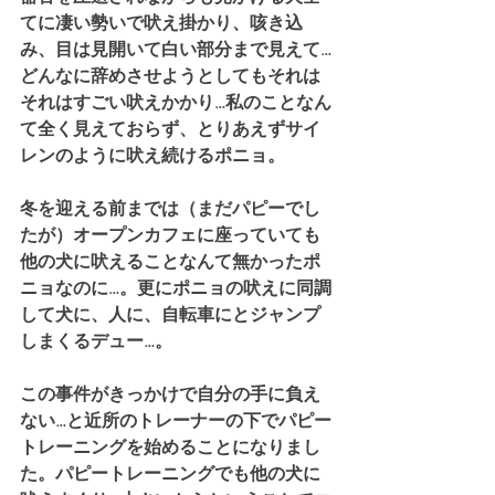
てに凄い勢いで吠え掛かり、咳き込
み、目は見開いて白い部分まで見えて…
どんなに辞めさせようとしてもそれは
それはすごい吠えかかり…私のことなん
て全く見えておらず、とりあえずサイ
レンのように吠え続けるポニョ。
冬を迎える前までは（まだパピーでし
たが）オープンカフェに座っていても
他の犬に吠えることなんて無かったポ
ニョなのに…。更にポニョの吠えに同調
して犬に、人に、自転車にとジャンプ
しまくるデュー…。
この事件がきっかけで自分の手に負え
ない…と近所のトレーナーの下でパピー
トレーニングを始めることになりまし
た。パピートレーニングでも他の犬に