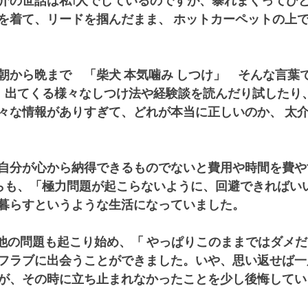
介の世話は私1人でしているのですが、暴れまくってひ
を着て、リードを掴んだまま、 ホットカーペットの上
朝から晩まで　「柴犬 本気噛み しつけ」　そんな言葉
　出てくる様々なしつけ法や経験談を読んだり試したり、
々な情報がありすぎて、どれが本当に正しいのか、 太
自分が心から納得できるものでないと費用や時間を費や
らも、「極力問題が起こらないように、回避できればいい
暮らすというような生活になっていました。
、他の問題も起こり始め、「 やっぱりこのままではダメ
フラブに出会うことができました。いや、思い返せば一
が、その時に立ち止まれなかったことを少し後悔してい