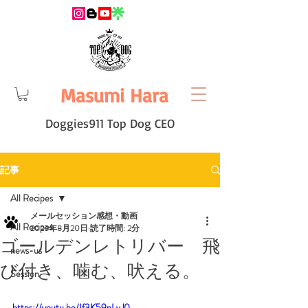
Masumi Hara
Doggies911 Top Dog CEO
記事
All Recipes
メールセッション感想・動画
All Recipes
2023年8月20日
読了時間: 2分
ゴールデンレトリバー 飛
news-us
び付き、噛む、吠える。
Session
https://youtu.be/If3K59nLvJ0