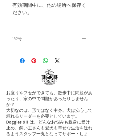
有効期間中に、他の場所へ保存く
ださい。
152号
飼い主の教科書。毎月15日発刊。
バックナンバー152号
【～犬の挨拶と社交性・犬の読み
方〜】
————————————————-
「うちの犬はフレンドリ
お座りやフセができても、散歩中に問題があ
ー」・・・ まずこういう人は、
ったり、家の中で問題があったりしません
「私は犬のこと、何も知りませ
か？
ん！」と宣伝しているようなもん
大切なのは、形ではなく中身。犬は安心して
頼れるリーダーを必要としています。
です。
Doggies 911 は、どんなお悩みも親身に受け
止め、飼い主さんも愛犬も幸せな生活を送れ
絶対に信じないでください。そし
るようスタッフ一丸となってサポートしま