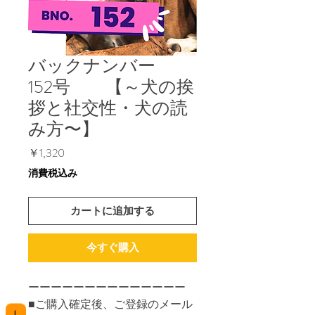
バックナンバー
152号 【～犬の挨
拶と社交性・犬の読
み方〜】
価
￥1,320
格
消費税込み
カートに追加する
今すぐ購入
ーーーーーーーーーーーーーー
■ご購入確定後、ご登録のメール