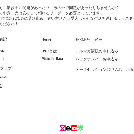
も、散歩中に問題があったり、家の中で問題があったりしませんか？
ハルティー、ジェ
く中身。犬は安心して頼れるリーダーを必要としています。
 は、どんなお悩みも親身に受け止め、飼い主さんも愛犬も幸せな生活を送れるよう
ーク、トレーニン
ください！
ル、プロングカラ
コレクター、とま
表記
Home
​各種お申し込み
yle
​D911とは
​メルマガ購読お申し込み
もちろん、ハーネ
mi
​Masumi Hara
​バックナンバーお申込み
「犬が引っ張るか
 タフラブ
​メールセッションお申込み・お
ゃいます。
UMI
これら、どれを使
覧
さんに、不足して
す。
なぜ使うのか？い
るのか？犬の身に