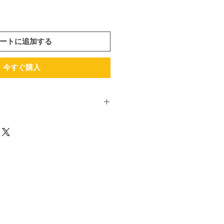
ートに追加する
今すぐ購入
月15日発刊。
5号
】
——————-
気でしょうか？
っとだけ書いた内容なのです
イトルで書かせていただきま