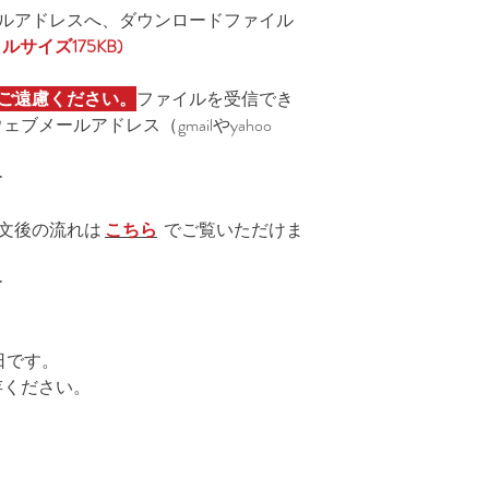
ールアドレスへ、ダウンロードファイル
ロスの方では私は
ルサイズ175KB)
フィットネスのト
ご遠慮ください。
ファイルを受信でき
2足のわらじを履
メールアドレス（gmailやyahoo
トレーニングに通
困っておりません
ー
こういう人います
文後の流れは
こちら
でご覧いただけま
ー
「いろんな道具、
た」っていう人。
日です。
存ください。
こちらでセッショ
んがたくさんの『
持ってらっしゃい