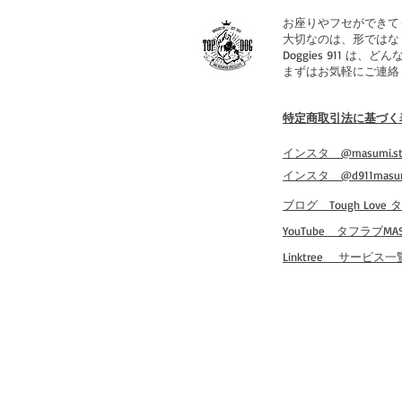
お座りやフセができて
大切なのは、形ではな
Doggies 911
まずはお気軽にご連絡
特定商取引法に基づく
​インスタ @masumi.st
​インスタ @d911masu
​ブログ Tough Love
​YouTube タフラブMAS
​Linktree サービス一