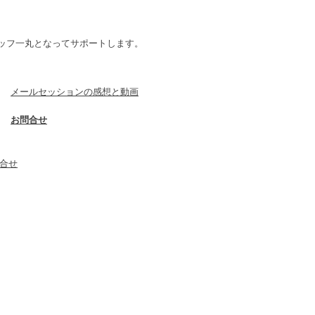
ントルリーダー、イージーウォ
スタッフ一丸となってサポートします。
グカラー、バークコントロー
ー、チョークチェーン、ペット
あ、こういう感じですかね。
​メールセッションの感想と動画
​お問合せ
スやら延びるリードなども？
ら」という理由で使ってらっし
問合せ
ってもダメだったという飼い主
いるモノは、「知識」なんで
つ使うのか？使うと犬がどうな
何が起きるのか？