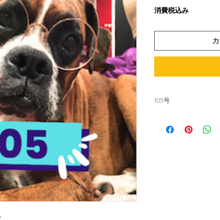
格
消費税込み
カ
105号
飼い主の教科書。毎
バックナンバー10
【 ～知識と目標～
—————————
読者の皆様、お元
ブログにもちょこ
が、今回はこのタ
す。
ー