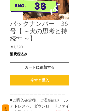
バックナンバー 36
号【 ～犬の思考と持
続性 ～】
価
￥1,320
格
消費税込み
カートに追加する
今すぐ購入
ーーーーーーーーーーーーーー
■ご購入確定後、ご登録のメール
アドレスへ、ダウンロードファイ