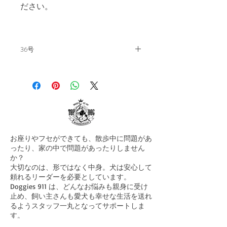
ださい。
36号
飼い主の教科書。毎月15日発刊。
【 ～犬の思考と持続性 ～】
———————————————-
メルマガ拝読の皆さん、お元気で
しょうか？ 先月の半ばに、私の
お座りやフセができても、散歩中に問題があ
最大の宝であり、パートナーであ
ったり、家の中で問題があったりしません
ったマックスが永眠いたしまし
か？
た。
大切なのは、形ではなく中身。犬は安心して
頼れるリーダーを必要としています。
Doggies 911 は、どんなお悩みも親身に受け
ブログではたくさんのコメント有
止め、飼い主さんも愛犬も幸せな生活を送れ
難うございました。 本当に、マ
るようスタッフ一丸となってサポートしま
ックスというボクサーは、語りき
す。
まずはお気軽にご連絡ください！