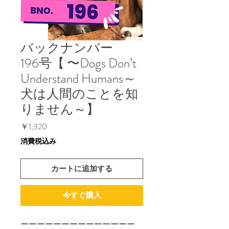
バックナンバー
196号【 〜Dogs Don’t
Understand Humans～
犬は人間のことを知
りません～】
価
￥1,320
格
消費税込み
カートに追加する
今すぐ購入
ーーーーーーーーーーーーーー