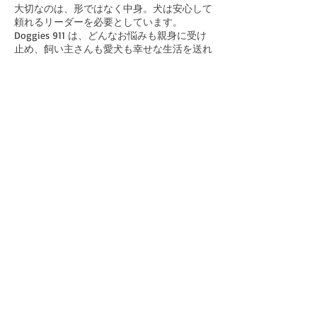
がやってきますが、 如何お過ご
大切なのは、形ではなく中身。犬は安心して
頼れるリーダーを必要としています。
しでしょうか？
Doggies 911 は、どんなお悩みも親身に受け
止め、飼い主さんも愛犬も幸せな生活を送れ
日本の夏は犬にも人間にも過酷で
るようスタッフ一丸となってサポートしま
す。 散歩に行ってあげなけれ
す。
まずはお気軽にご連絡ください！
ば！という「義務感」よりも、犬
の健康管理優先でお願いします！
Home
​D911とは
さ、今回のタイトル・・・「犬が
​Masumi Hara
人間をわからないってどういうこ
と？」って思いました？
​各種お申し込み
​メルマガ購読お申し込み
私のメルマガは、人間に「犬」を
​メールセッションの感想と動画
知ってもらうために書いているも
のです。
​お問合せ
​バックナンバーお申込み
犬を知らないから飼い主さん、困
​メールセッションお申込み・お問合せ
るんですもんね～。 だから学ん
特定商取引法に基づく表記
でもらっています。 でもね、犬