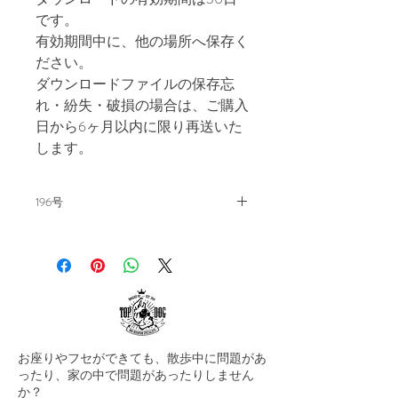
です。
有効期間中に、他の場所へ保存く
ださい。
ダウンロードファイルの保存忘
れ・紛失・破損の場合は、ご購入
日から6ヶ月以内に限り再送いた
します。
196号
飼い主の教科書。毎月15日発刊。
【 ～Dogs Don’t Understand Humans
～犬は人間のことを知りません
～】
———————————————-
お座りやフセができても、散歩中に問題があ
皆さんお元気でしょうか？日本は
ったり、家の中で問題があったりしません
梅雨入りですね～。そしてすぐ夏
か？