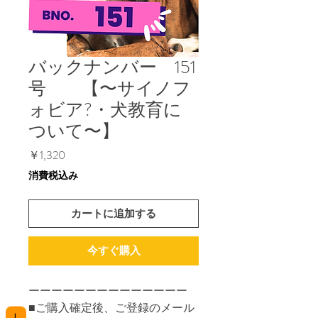
バックナンバー 151
号 【〜サイノフ
ォビア?・犬教育に
ついて〜】
価
￥1,320
格
消費税込み
カートに追加する
今すぐ購入
ーーーーーーーーーーーーーー
■ご購入確定後、ご登録のメール