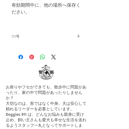
有効期間中に、他の場所へ保存く
ださい。
151号
飼い主の教科書。毎月15日発刊。
バックナンバー151号
【〜サイノフォビア?・犬教育に
ついて〜】
——————————————-
暑いです。LAも異常な暑さで
お座りやフセができても、散歩中に問題があ
す。
ったり、家の中で問題があったりしません
か？
読者の皆さん、いかがお過ごしで
大切なのは、形ではなく中身。犬は安心して
頼れるリーダーを必要としています。
すか? さて、今月も早いもので、
Doggies 911 は、どんなお悩みも親身に受け
もうメルマガの時期です。
止め、飼い主さんも愛犬も幸せな生活を送れ
るようスタッフ一丸となってサポートしま