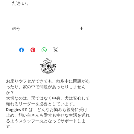
ださい。
69号
飼い主の教科書。毎月15日発刊。
【～負のエネルギー～】
ーーーーーーーーーーーーーーー
ー
皆さん、ご無沙汰しております。
ロスも最近、やっと、寒くなって
お座りやフセができても、散歩中に問題があ
きました。
ったり、家の中で問題があったりしません
か？
まぐまぐのお時間です。
大切なのは、形ではなく中身。犬は安心して
頼れるリーダーを必要としています。
さて、今回のメルマガですが、ブ
Doggies 911 は、どんなお悩みも親身に受け
ログをご覧の方はご存知、エルダ
止め、飼い主さんも愛犬も幸せな生活を送れ
ットという男性とのいい関係が続
るようスタッフ一丸となってサポートしま
いておりまして、
す。
まずはお気軽にご連絡ください！
立て続けに問題犬を私の元でリハ