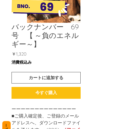
バックナンバー 69
号 【 ～負のエネル
ギー～】
価
￥1,320
格
消費税込み
カートに追加する
今すぐ購入
ーーーーーーーーーーーーーー
■ご購入確定後、ご登録のメール
アドレスへ、ダウンロードファイ