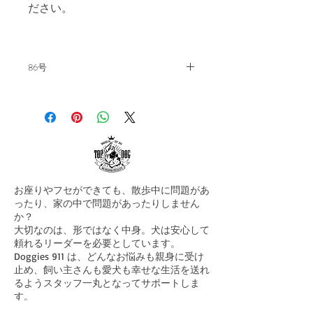
ださい。
86号
飼い主の教科書。毎月15日発刊。
バックナンバー86号
【 ～無知という罪～】
———————————————-
日本行きまであと、2週間という
時期になりました。
お座りやフセができても、散歩中に問題があ
先月号は読まれましたか？人間と
ったり、家の中で問題があったりしません
いう動物について書かせていただ
か？
きました。
大切なのは、形ではなく中身。犬は安心して
頼れるリーダーを必要としています。
Doggies 911 は、どんなお悩みも親身に受け
止め、飼い主さんも愛犬も幸せな生活を送れ
今回は「無知という罪」について
るようスタッフ一丸となってサポートしま
書こうと思います。といいますの
す。
まずはお気軽にご連絡ください！
も、ここ最近、立て続けに友人、