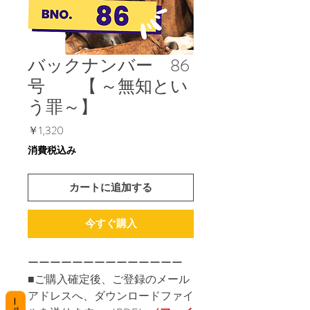
バックナンバー 86
号 【 ～無知とい
う罪～】
価
￥1,320
格
消費税込み
カートに追加する
今すぐ購入
ーーーーーーーーーーーーーー
■ご購入確定後、ご登録のメール
アドレスへ、ダウンロードファイ