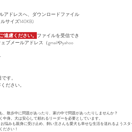
↓
ールアドレスへ、ダウンロードファイル
この続きは有料で
サイズ140KB)
購入するとすぐに
ご遠慮ください。
ファイルを受信でき
メールアドレス（gmailやyahoo
ー
日です。
存ください。
も、散歩中に問題があったり、家の中で問題があったりしませんか？
く中身。犬は安心して頼れるリーダーを必要としています。
 は、どんなお悩みも親身に受け止め、飼い主さんも愛犬も幸せな生活を送れるよう
ください！