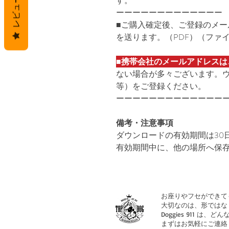
す。
レビュー
ーーーーーーーーーーーーー
■ご購入確定後、ご登録のメ
を送ります。（PDF）（ファイル
■
携帯会社のメールアドレスは
ない場合が多々ございます。ウェブ
等）をご登録ください。
ーーーーーーーーーーーーー
備考・注意事項
ダウンロードの有効期間は30
有効期間中に、他の場所へ保
お座りやフセができて
大切なのは、形ではな
Doggies 911
まずはお気軽にご連絡