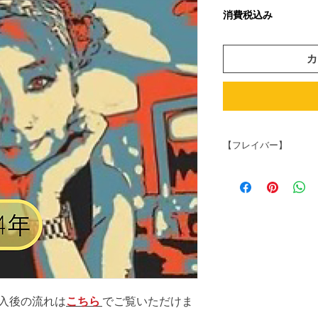
格
消費税込み
カ
【フレイバー】
日本のお菓子は、
でアメリカ人から
「これ美味しいよ
「ハイチュー」「
れ」「柿の種」「
カのストアーに売
人はもともとどの
入後の流れは
こちら
でご覧いただけま
い。