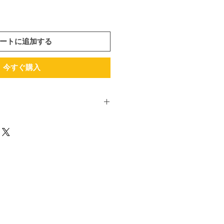
ートに追加する
今すぐ購入
こちらにたくさんあってドヤ顔
勧められることがある。
、食べてみな！」って・・・
ヤクルト」「ポッキー」「あら
かっぱえびせん」 普通にアメリ
っているもんだから、アメリカ
国のお菓子なのか知らないらし