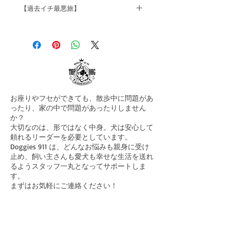
【過去イチ最悪旅】
先週土日にテキサスまで行く羽目
になった。
国際線でアメリカに来たことがあ
る人なら分かると思うが、
TSA（空港セキュリティー）や、
お座りやフセができても、散歩中に問題があ
customs（通関）に、まず「おも
ったり、家の中で問題があったりしません
てなし」の精神などない。
か？
大切なのは、形ではなく中身。犬は安心して
頼れるリーダーを必要としています。
国際線、国内線関わらず、まず
Doggies 911 は、どんなお悩みも親身に受け
「命令」される。 靴を脱げ！か
止め、飼い主さんも愛犬も幸せな生活を送れ
ら始まり、上着も脱げ！ベルトも
るようスタッフ一丸となってサポートしま
外せ！ポケットを空にし
す。
まずはお気軽にご連絡ください！
ろ！・・・ 電波を出すものも別
にしろ！・・・「こっち来い！あ
Home
っち行け！」などなど。
​D911とは