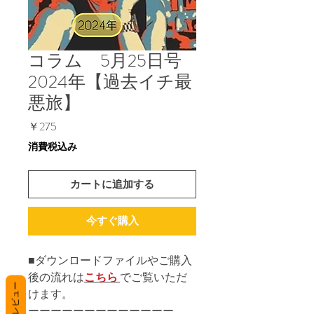
コラム 5月25日号
2024年【過去イチ最
悪旅】
価
￥275
格
消費税込み
カートに追加する
今すぐ購入
■ダウンロードファイルやご購入
後の流れは
こちら
でご覧いただ
レビュー
けます。
ーーーーーーーーーーーーー