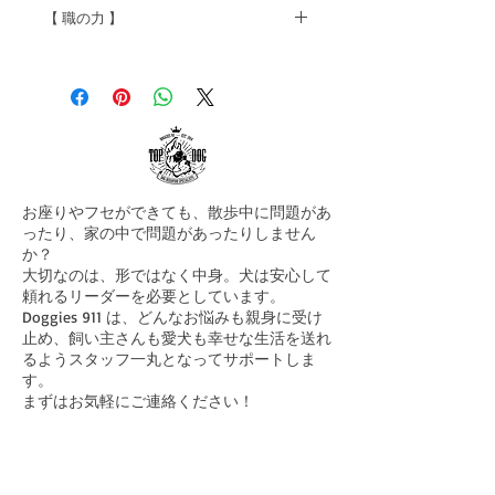
【 職の力 】
あたおか・・という言葉を知った
ので、ちょいちょい使うことがあ
る。
こちらでは、それ「カレン」とい
う。 カレンという女性の名前だ
お座りやフセができても、散歩中に問題があ
けど、ちょっとヤバい奴のことを
ったり、家の中で問題があったりしません
こう呼ぶようになってきた。
か？
大切なのは、形ではなく中身。犬は安心して
頼れるリーダーを必要としています。
由来はわからない。 例えば、こ
Doggies 911 は、どんなお悩みも親身に受け
ちらのカレンな話。 とにかく、
止め、飼い主さんも愛犬も幸せな生活を送れ
自分は特別な存在である！という
るようスタッフ一丸となってサポートしま
アピールをする女の話だけど、
す。
まずはお気軽にご連絡ください！
誰でもみんなが好きに駐車できる
駐車場に、カレンが登場。
Home
​D911とは
「ここはいつも私が停めている場