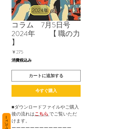
コラム 7月5日号
2024年 【 職の力
】
価
￥275
格
消費税込み
カートに追加する
今すぐ購入
■ダウンロードファイルやご購入
後の流れは
こちら
でご覧いただ
レビュー
けます。
ーーーーーーーーーーーーー