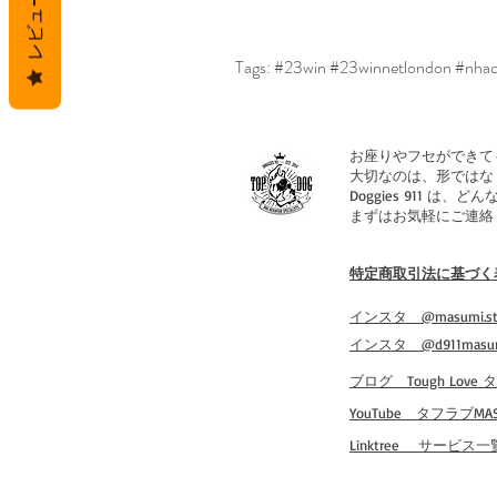
レビュー
Tags: #23win #23winnetlondon #nhac
お座りやフセができて
大切なのは、形ではな
Doggies 911
まずはお気軽にご連絡
特定商取引法に基づく
​インスタ @masumi.st
​インスタ @d911masu
​ブログ Tough Love
​YouTube タフラブMAS
​Linktree サービス一