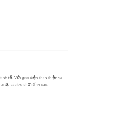
tinh tế. Với giao diện thân thiện và 
 tại các trò chơi đỉnh cao.