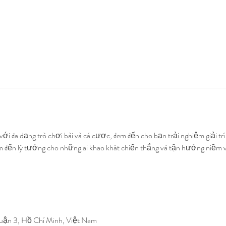
ới đa dạng trò chơi bài và cá cược, đem đến cho bạn trải nghiệm giải trí 
ểm đến lý tưởng cho những ai khao khát chiến thắng và tận hưởng niềm vui
Quận 3, Hồ Chí Minh, Việt Nam