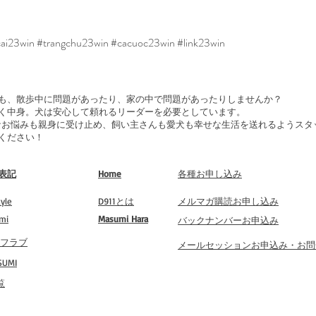
ai23win #trangchu23win #cacuoc23win #link23win
も、散歩中に問題があったり、家の中で問題があったりしませんか？
く中身。犬は安心して頼れるリーダーを必要としています。
 は、どんなお悩みも親身に受け止め、飼い主さんも愛犬も幸せな生活を送れるよう
ください！
表記
Home
​各種お申し込み
yle
​D911とは
​メルマガ購読お申し込み
mi
​Masumi Hara
​バックナンバーお申込み
 タフラブ
​メールセッションお申込み・お
UMI
覧