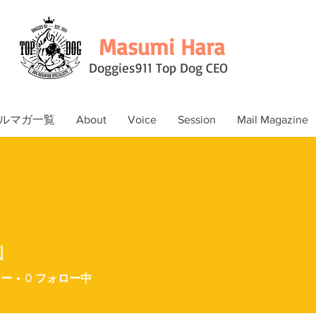
Masumi Hara
Doggies911 Top Dog CEO
ルマガ一覧
About
Voice
Session
Mail Magazine
N
ワー
0
フォロー中