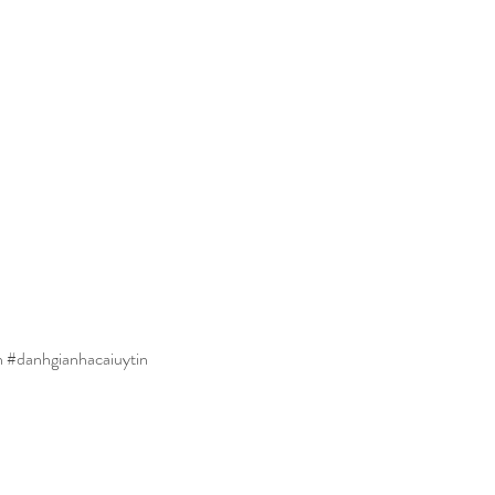
n #danhgianhacaiuytin 