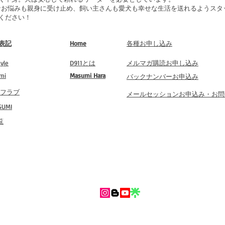
 は、どんなお悩みも親身に受け止め、飼い主さんも愛犬も幸せな生活を送れるよう
ください！
表記
Home
​各種お申し込み
yle
​D911とは
​メルマガ購読お申し込み
mi
​Masumi Hara
​バックナンバーお申込み
 タフラブ
​メールセッションお申込み・お
UMI
覧