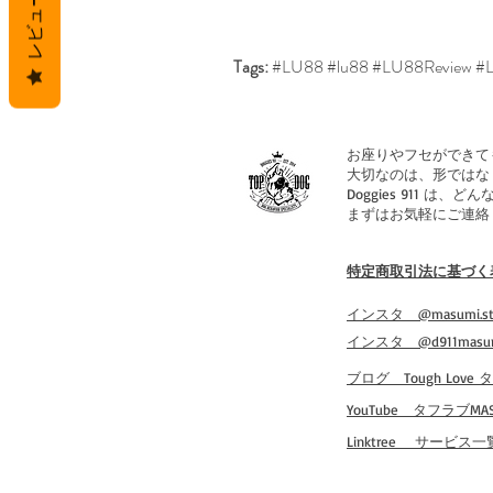
レビュー
Tags: 
#LU88 #lu88 #LU88Review #
お座りやフセができて
大切なのは、形ではな
Doggies 911
まずはお気軽にご連絡
特定商取引法に基づく
​インスタ @masumi.st
​インスタ @d911masu
​ブログ Tough Love
​YouTube タフラブMAS
​Linktree サービス一