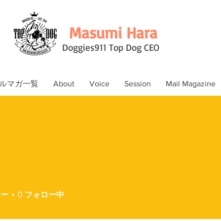
Masumi Hara
Doggies911 Top Dog CEO
ルマガ一覧
About
Voice
Session
Mail Magazine
ワー
0
フォロー中