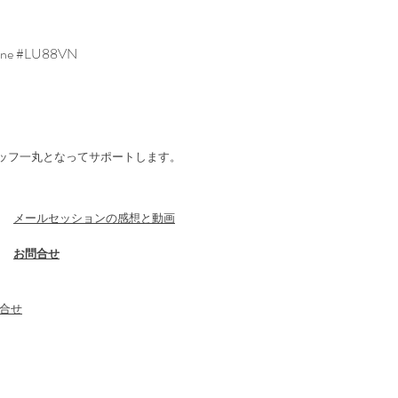
ine #LU88VN
スタッフ一丸となってサポートします。
​メールセッションの感想と動画
​お問合せ
問合せ