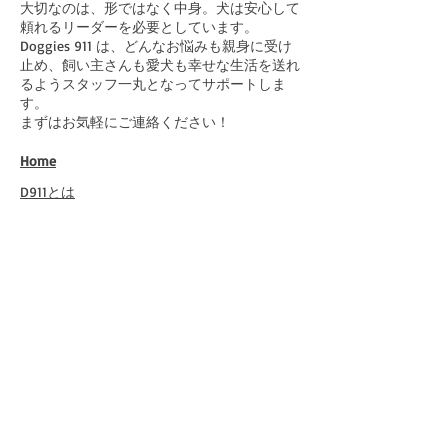
大切なのは、形ではなく中身。犬は安心して
頼れるリーダーを必要としています。
Doggies 911 は、どんなお悩みも親身に受け
止め、飼い主さんも愛犬も幸せな生活を送れ
るようスタッフ一丸となってサポートしま
す。
まずはお気軽にご連絡ください！
Home
​D911とは
​Masumi Hara
​各種お申し込み
​メルマガ購読お申し込み
​メールセッションの感想と動画
​お問合せ
​バックナンバーお申込み
​メールセッションお申込み・お問合せ
特定商取引法に基づく表記