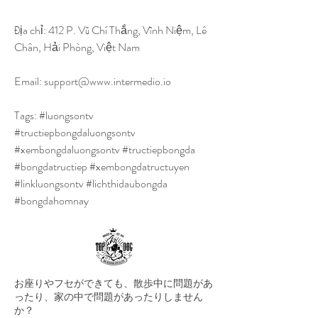
Địa chỉ: 412 P. Vũ Chí Thắng, Vĩnh Niệm, Lê 
Chân, Hải Phòng, Việt Nam
Email: support@www.intermedio.io
Tags: #luongsontv 
#tructiepbongdaluongsontv 
#xembongdaluongsontv #tructiepbongda 
#bongdatructiep #xembongdatructuyen 
#linkluongsontv #lichthidaubongda 
#bongdahomnay
お座りやフセができても、散歩中に問題があ
ったり、家の中で問題があったりしません
か？