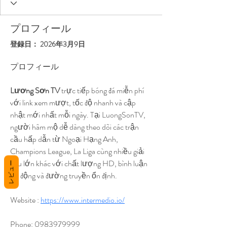
プロフィール
登録日： 2026年3月9日
プロフィール
Lương Sơn TV
 trực tiếp bóng đá miễn phí 
với link xem mượt, tốc độ nhanh và cập 
nhật mới nhất mỗi ngày. Tại LuongSonTV, 
người hâm mộ dễ dàng theo dõi các trận 
cầu hấp dẫn từ Ngoại Hạng Anh, 
Champions League, La Liga cùng nhiều giải 
đấu lớn khác với chất lượng HD, bình luận 
レビュー
sôi động và đường truyền ổn định.
Website : 
https://www.intermedio.io/
Phone: 0983979999