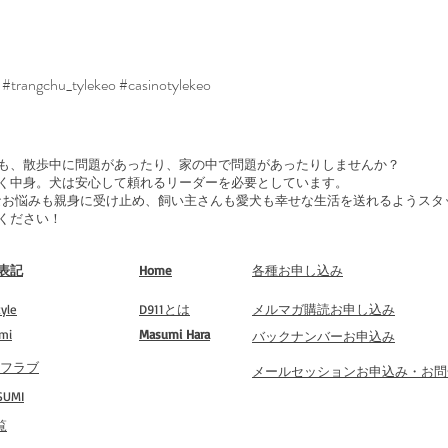
d #trangchu_tylekeo #casinotylekeo
も、散歩中に問題があったり、家の中で問題があったりしませんか？
く中身。犬は安心して頼れるリーダーを必要としています。
 は、どんなお悩みも親身に受け止め、飼い主さんも愛犬も幸せな生活を送れるよう
ください！
表記
Home
​各種お申し込み
yle
​D911とは
​メルマガ購読お申し込み
mi
​Masumi Hara
​バックナンバーお申込み
 タフラブ
​メールセッションお申込み・お
UMI
覧