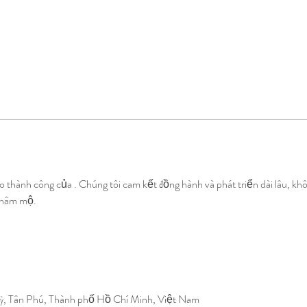
đo thành công của . Chúng tôi cam kết đồng hành và phát triển dài lâu, kh
i hâm mộ. 
Kỳ, Tân Phú, Thành phố Hồ Chí Minh, Việt Nam