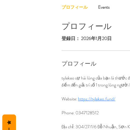
プロフィール
Events
プロフィール
登録日： 2026年1月20日
プロフィール
tylekeo sự hài lòng của bạn là thước 
điểm đến giải trí số 1 trong lòng ngườ
Website: 
https://tylekeo.fund/
Phone: 0347128512
Địa chỉ: 304/27/1/6 Đỗ Nhuận, Sơn 