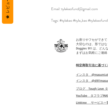
レビュー
Email: tylekeofund@gmail.com
Tags: #tylekeo #tyle_keo #tylekeofun
お座りやフセができて
大切なのは、形ではな
Doggies 911
まずはお気軽にご連絡
特定商取引法に基づく
​インスタ @masumi.st
​インスタ @d911masu
​ブログ Tough Love
​YouTube タフラブMAS
​Linktree サービス一