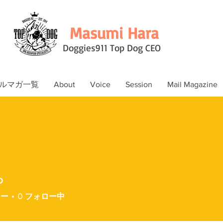
Masumi Hara
Doggies911 Top Dog CEO
ルマガ一覧
About
Voice
Session
Mail Magazine
o
ワー
0
フォロー中