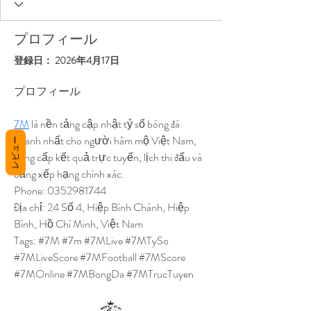
プロフィール
登録日： 2026年4月17日
プロフィール
7M
 là nền tảng cập nhật tỷ số bóng đá 
nhanh nhất cho người hâm mộ Việt Nam, 
レビュー
cung cấp kết quả trực tuyến, lịch thi đấu và 
bảng xếp hạng chính xác.
Phone: 0352981744
Địa chỉ: 24 Số 4, Hiệp Bình Chánh, Hiệp 
Bình, Hồ Chí Minh, Việt Nam
Tags: #7M #7m #7MLive #7MTySo 
#7MLiveScore #7MFootball #7MScore 
#7MOnline #7MBongDa #7MTrucTuyen