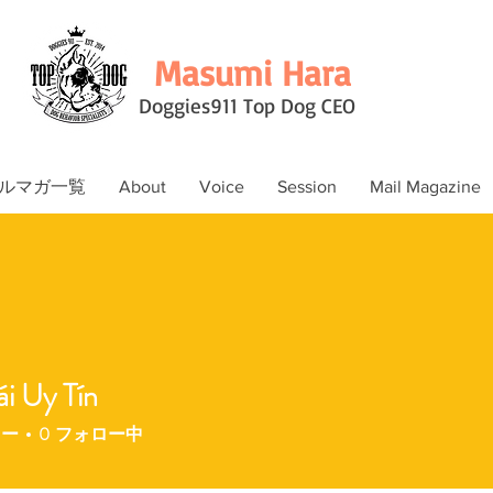
Masumi Hara
Doggies911 Top Dog CEO
ルマガ一覧
About
Voice
Session
Mail Magazine
i Uy Tín
ワー
0
フォロー中