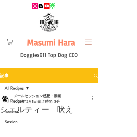
Masumi Hara
Doggies911 Top Dog CEO
記事
All Recipes
メールセッション感想・動画
All Recipes
2022年12月1日
読了時間: 3分
シェルティー 吠え
news-us
Session