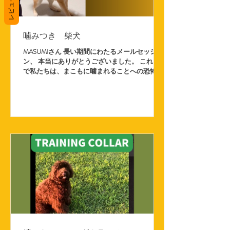
レビュー
噛みつき 柴犬
MASUMIさん 長い期間にわたるメールセッショ
ン、 本当にありがとうございました。 これま
で私たちは、まこもに噛まれることへの恐怖か
ら、ほぼ隔離のような生活を送り、 まこもの嫌
がることはできるだけ避けて過ごしてきまし
た。 ですが、このままでは将来、 歳を重ねた
時にしっかりとケアしてあげられないと思い、
セッションをお願いしました。 正直に言うと、
私たちは犬にかなり怯えていて、 毎朝MASUMI
さんから届くメールもドキドキしながら開いて
いました…。 きっとその気持ちもMASUMIさん
には見抜かれていたと思います（汗）。 それで
もMASUMIさんは「まこものためなんだよ！」
と何度も励ましてくださり、 まるでその場で見
ているかのように的確なアドバイスをください
ました。 犬という生き物のこと、まこもの生活
環境、 私たちの修正点を何度も何度も伝えてく
ださいました。 セッションを終え、少しずつで
はありますが、 穏やかな毎日を積み重ねること