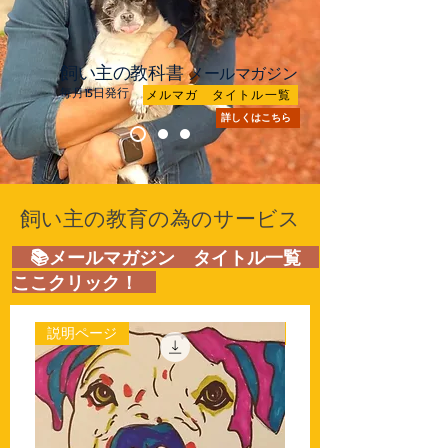
飼い主の教科書
メールマガジン
毎月15日発行
メルマガ タイトル一覧
詳しくはこちら
飼い主の教育の為のサービス
​ 📚メールマガジン タイトル一覧
ここクリック！
説明ページ
8月5日号 2026年