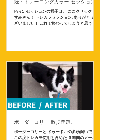
続・トレーニングカラー セッション
ができています。 そして、まこもが優しい表情
を見せてくれることも増えました。 まこもは、
Part１ セッションの様子は、 ここクリック！ ま
安心して頼れるリーダーを必要として
すみさん！ トレカラセッション, ありがとうご
ざいました！ これで終わってしまうと思うと本
当に寂しいです（；＿；） あっという間のトレ
カラセッションでした！ ますみさんからは、ト
レカラ必要ないけど犬飼ってる人全員、...
ボーダーコリー 散歩問題。
ボーダーコリーと ドゥードルの多頭飼いです。
この度トレカラ使用を含めた ３週間のメールセ