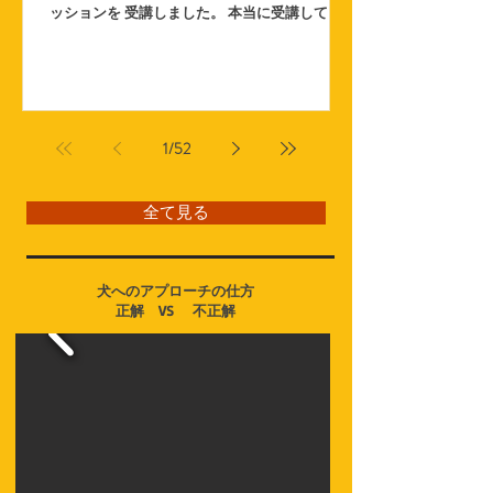
ッションを 受講しました。 本当に受講して良
かったです！！！ メルマガとカウンセリングの
甲斐もあって セッション開始前には ２匹リー
ドを緩めて歩けてはいましたが、 現在は私の後
ろで...
1
/
52
全て見る
犬へのアプローチの仕方
​正解 VS 不正解