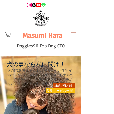
Masumi Hara
Doggies911 Top Dog CEO
​犬の事なら私に聞け！
犬の問題行動の原因は人にあり！ドッグビヘイ
バースペシャリスト第一人者。日本在住者向け
ドッグアカデミー、カウンセリング、メールセ
ッション、メルマガ等、好評実地中！
MASUMIとは
各種サービス一覧