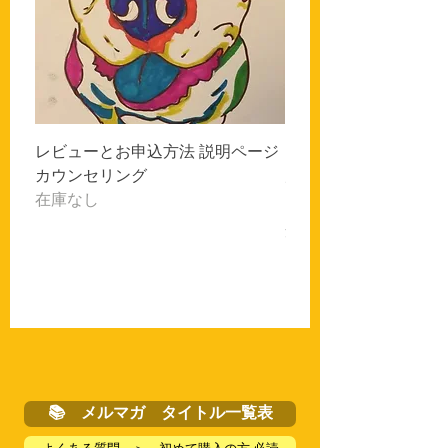
レビューとお申込方法 説明ページ
コラム 8月5日号 20
カウンセリング
震・・・人権について
在庫なし
価格
￥275
消費税込み
📚 メルマガ タイトル一覧表